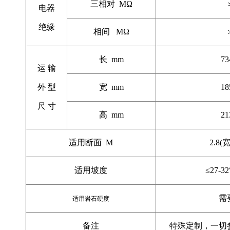
三相对
M
Ω
电器
绝缘
相间
M
Ω
长
mm
73
运 输
外 型
宽
mm
18
尺 寸
高
mm
21
适用断面
M
2.8(
适用坡度
≤
27-32
需
适用
岩石硬度
备注
特殊定制，一切