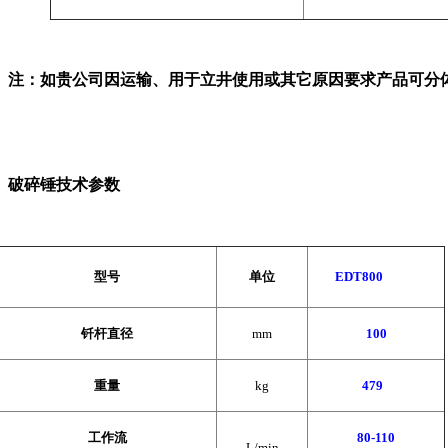
注：如贵公司因运输、用于立井使用或其它原因要求产品可分
破碎锤技术参数
型号
单位
EDT800
钎杆直径
mm
100
重量
kg
479
工作流
80-110
L/min