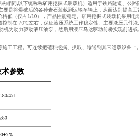
结构相同
,
以下统称称矿用挖掘式装载机）适用于铁路隧道、公路
,主要是将爆破后的各种岩石装载到运输车辆上，从而达到提高工
格低（仅占1/10），产品性能稳定。矿用挖掘式装载机采用
般控制在
70
℃左右，保证液压系统工作稳定性。主要液压元件液
电动机为动力驱动液压油泵，然后用液压马达驱动前桥实现前进或
工工程。可连续把碴料挖掘、扒取、输送到其它运载设
技术参数
-80/45L
≥
80
00
±
5
％