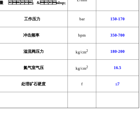
量
; &nbsp;
工作压力
bar
150-170
冲击频率
bpm
350-700
2
溢流阀压力
180-200
kg/cm
2
氮气室气压
16.5
kg/cm
处理矿石硬度
f
≤
7