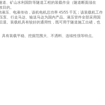
隧道、矿山水利国防等隧道工程的装载作业（隧道断面须在
效目的。
电动液压、电液传动，该机电机总功率
45/55
千瓦；该装载机工作
压泵、行走马达、输送马达为国内产品。液压管件全部采用国
后退。装载机具有较好的通用性，既可用于隧道施工出碴，也
备上。具有装载平稳、挖掘范围大、不洒料、连续性强等特点。