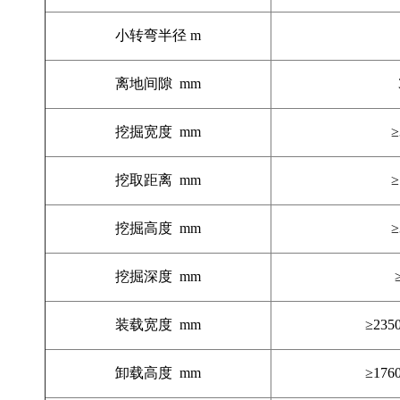
小转弯半径
m
离地间隙
mm
挖掘宽度
mm
≥
挖取距离
mm
≥
挖掘高度
mm
≥
挖掘深度
mm
装载宽度
mm
≥
2350
卸载高度
mm
≥
1760