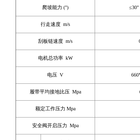
爬坡能力
(
°
)
≤
30
行走速度
m/s
刮板链速度
m/s
电机总功率
kW
电压
V
660
履带平均接地比压
Mpa
额定工作压力
Mpa
安全阀开启压力
Mpa