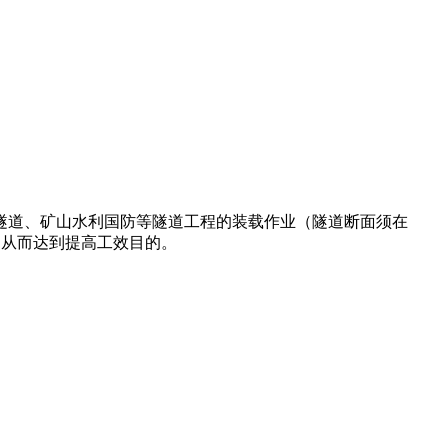
利国防等隧道工程的装载作业（隧道断面须在
上，从而达到提高工效目的。