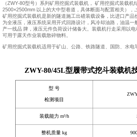
（
ZWY-80
型号）系列矿用挖掘式装载机， 矿用挖掘式装载机
2500×2500mm
以上的大中型巷道，具体断面与配置相关），
矿用挖掘式装载机是新的隧道施工出碴装载设备，比进口产品价
为全液压，液压系统采用开式回路设计，风冷却油路，油温一
产一线品 牌，液压元件负荷设计储备大。装载机行走采用以
可用于露天作业装载散碎物料。
矿用挖掘式装载机适用于矿山、公路、铁路隧道、国防、水电等施
ZWY-80/45L
型履带式挖斗装载机
型 号
ZWY
检测项目
装载能力
m³/h
整机质量
kg
90