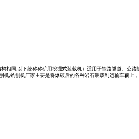
相同,以下统称称矿用挖掘式装载机）适用于铁路隧道、公路隧道、矿山水
），铣刨机,铣刨机厂家主要是将爆破后的各种岩石装载到运输车辆