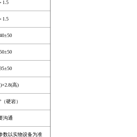
＞
1.5
＞
1.5
40
±
50
50
±
50
35
±
50
宽
)
×
2.8(
高
)
°（硬岩）
要沟通
参数以实物设备为准